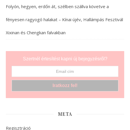
Folyón, hegyen, erdőn át, szélben szállva követve a
fényesen ragyogó halakat – Kínai újév, Hallámpás Fesztivál
Xixinan és Chengkan falvakban
Szertnél értesítést kapni új bejegyzésről?
META
Regisztráció