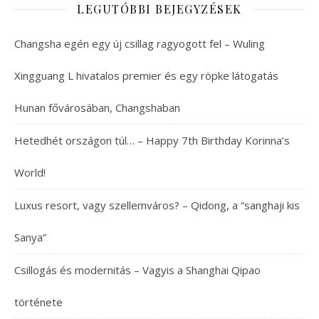
LEGUTÓBBI BEJEGYZÉSEK
Changsha egén egy új csillag ragyogott fel – Wuling
Xingguang L hivatalos premier és egy röpke látogatás
Hunan fővárosában, Changshaban
Hetedhét országon túl… – Happy 7th Birthday Korinna’s
World!
Luxus resort, vagy szellemváros? – Qidong, a “sanghaji kis
Sanya”
Csillogás és modernitás – Vagyis a Shanghai Qipao
története