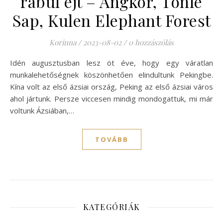
rabul ejt – Angkor, Tonle
Sap, Kulen Elephant Forest
Korinna
/
2023-08-02
/
0 hozzászólás
Idén augusztusban lesz öt éve, hogy egy váratlan
munkalehetőségnek köszönhetően elindultunk Pekingbe.
Kína volt az első ázsiai ország, Peking az első ázsiai város
ahol jártunk. Persze viccesen mindig mondogattuk, mi már
voltunk Ázsiában,…
TOVÁBB
KATEGÓRIÁK