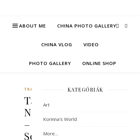
ABOUT ME
CHINA PHOTO GALLERY
CHINA VLOG
VIDEO
PHOTO GALLERY
ONLINE SHOP
KATEGÓRIÁK
TRAVEL
Tavasz
Art
Ningboban
Korinna's World
–
Séta
More…