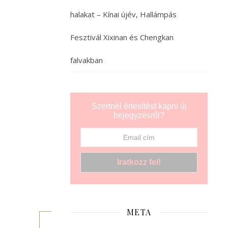
havas
halakat – Kínai újév, Hallámpás
esőben
magabiztosan
Fesztivál Xixinan és Chengkan
állították,
a
falvakban
Tavasz
Fesztivál
elhozza
a
Szertnél értesítést kapni új
bejegyzésről?
jó
időt
Kínába.
Alig
ért
véget
a…
META
TOVÁBB