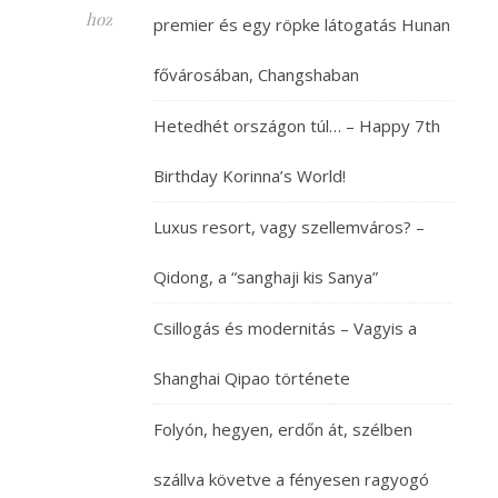
hozzászólás
premier és egy röpke látogatás Hunan
Ú
gy
fővárosában, Changshaban
tűnik
igazuk
Hetedhét országon túl… – Happy 7th
volt
új
Birthday Korinna’s World!
barátainknak,
amikor
Luxus resort, vagy szellemváros? –
a
Qidong, a “sanghaji kis Sanya”
Siming
hegyen
Csillogás és modernitás – Vagyis a
állva,
reszketve
Shanghai Qipao története
a
hidegtől
Folyón, hegyen, erdőn át, szélben
és
átázva
szállva követve a fényesen ragyogó
a