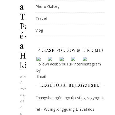
a
Photo Gallery
Tianyi
Travel
Pavilon
Vlog
és
a
PLEASE FOLLOW & LIKE ME!
Holdtó
körül
Korinna
/
LEGUTÓBBI BEJEGYZÉSEK
2022-
04-
Changsha egén egy új csillag ragyogott
05
/
fel – Wuling Xingguang L hivatalos
0