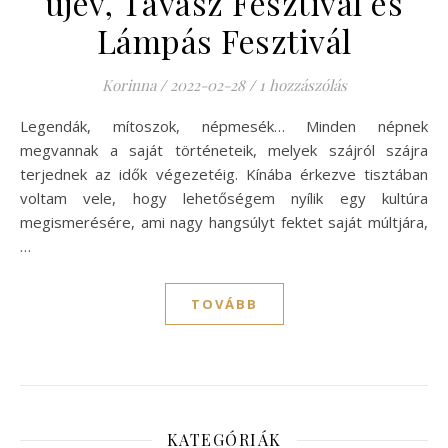
újév, Tavasz Fesztivál és
Lámpás Fesztivál
Korinna
/
2022-02-28
/
1 hozzászólás
Legendák, mítoszok, népmesék… Minden népnek
megvannak a saját történeteik, melyek szájról szájra
terjednek az idők végezetéig. Kínába érkezve tisztában
voltam vele, hogy lehetőségem nyílik egy kultúra
megismerésére, ami nagy hangsúlyt fektet saját múltjára,
…
TOVÁBB
KATEGÓRIÁK