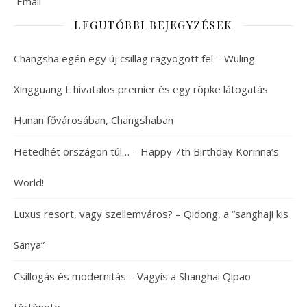
LEGUTÓBBI BEJEGYZÉSEK
Changsha egén egy új csillag ragyogott fel – Wuling
Xingguang L hivatalos premier és egy röpke látogatás
Hunan fővárosában, Changshaban
Hetedhét országon túl… – Happy 7th Birthday Korinna’s
World!
Luxus resort, vagy szellemváros? – Qidong, a “sanghaji kis
Sanya”
Csillogás és modernitás – Vagyis a Shanghai Qipao