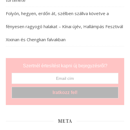
története
Folyón, hegyen, erdőn át, szélben szállva követve a
fényesen ragyogó halakat – Kínai újév, Hallámpás Fesztivál
Xixinan és Chengkan falvakban
Szertnél értesítést kapni új bejegyzésről?
META