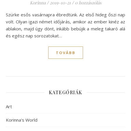
Korinna
/
2019-10-21
/
0 hozzászólás
Szürke esős vasárnapra ébredtünk. Az első hideg őszi nap
volt. Olyan igazi német időjárás, amikor az ember kinéz az
ablakon, majd úgy dönt, inkább bebújik a meleg takaró alá
és egész nap sorozatokat…
TOVÁBB
KATEGÓRIÁK
Art
Korinna's World