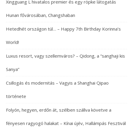
Xingguang L hivatalos premier és egy röpke látogatás
Hunan fővárosában, Changshaban
Hetedhét országon túl… – Happy 7th Birthday Korinna’s
World!
Luxus resort, vagy szellemváros? – Qidong, a “sanghaji kis
Sanya”
Csillogás és modernitás – Vagyis a Shanghai Qipao
története
Folyón, hegyen, erdőn át, szélben szállva követve a
fényesen ragyogó halakat – Kínai újév, Hallámpás Fesztivál