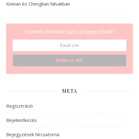
Xixinan és Chengkan falvakban
Szertnél értesítést kapni új bejegyzésről?
META
Regisztráció
Bejelentkezés
Bejegyzések hírcsatorna