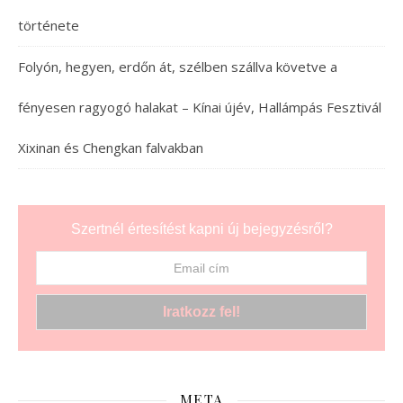
története
Folyón, hegyen, erdőn át, szélben szállva követve a
fényesen ragyogó halakat – Kínai újév, Hallámpás Fesztivál
Xixinan és Chengkan falvakban
Szertnél értesítést kapni új bejegyzésről?
META