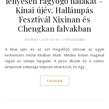
fényesen ragyogó halakat –
Kínai újév, Hallámpás
Fesztivál Xixinan és
Chengkan falvakban
Korinna
/
2026-02-16
/
0 hozzászólás
A kínai újév és az azt megelőző időszak az egyik
kedvencem mióta Kínában élünk. Minden évben magával
ragad az ünnepi hangulat. A piros díszek és a színes
lampionok sokasága teljesen elvarázsol, és egy…
TOVÁBB