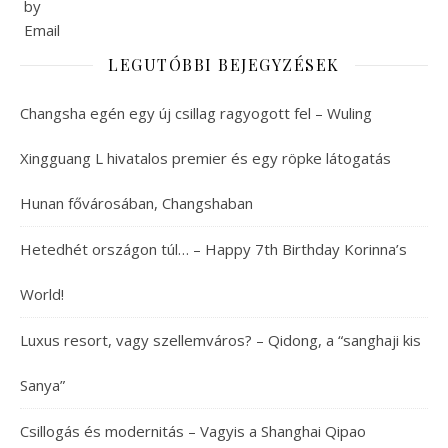
LEGUTÓBBI BEJEGYZÉSEK
Changsha egén egy új csillag ragyogott fel – Wuling
Xingguang L hivatalos premier és egy röpke látogatás
Hunan fővárosában, Changshaban
Hetedhét országon túl… – Happy 7th Birthday Korinna’s
World!
Luxus resort, vagy szellemváros? – Qidong, a “sanghaji kis
Sanya”
Csillogás és modernitás – Vagyis a Shanghai Qipao