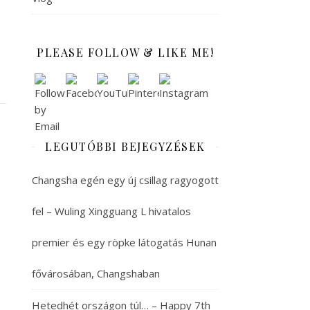
PLEASE FOLLOW & LIKE ME!
LEGUTÓBBI BEJEGYZÉSEK
Changsha egén egy új csillag ragyogott
fel – Wuling Xingguang L hivatalos
premier és egy röpke látogatás Hunan
fővárosában, Changshaban
Hetedhét országon túl… – Happy 7th