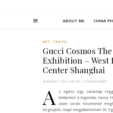
ABOUT ME
CHINA P
,
ART
TRAVEL
Gucci Cosmos The
Exhibition – West 
Center Shanghai
Korinna
/
2023-06-09
/
0 hozzászólás
A
z egész egy vasárnap regge
beléptem a legendás Savoy Ho
utam során. Kezemmel megl
forgóajtót, majd megpillantottam őt. Eg