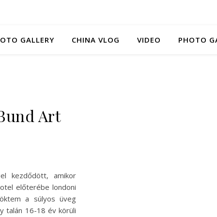
HOTO GALLERY
CHINA VLOG
VIDEO
PHOTO G
Bund Art
l kezdődött, amikor
tel előterébe londoni
öktem a súlyos üveg
y talán 16-18 év körüli