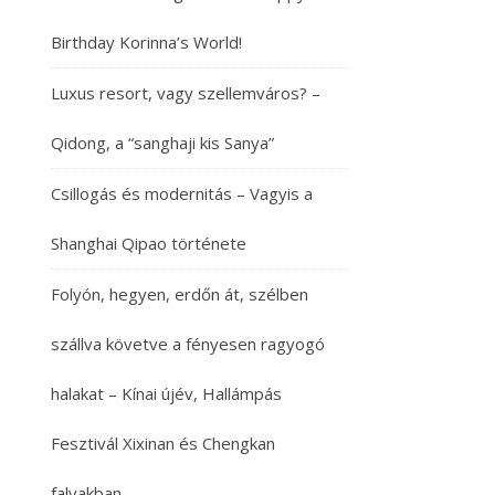
Birthday Korinna’s World!
Luxus resort, vagy szellemváros? –
Qidong, a “sanghaji kis Sanya”
Csillogás és modernitás – Vagyis a
Shanghai Qipao története
Folyón, hegyen, erdőn át, szélben
szállva követve a fényesen ragyogó
halakat – Kínai újév, Hallámpás
Fesztivál Xixinan és Chengkan
falvakban