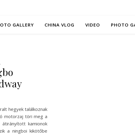
HOTO GALLERY
CHINA VLOG
VIDEO
PHOTO G
a
gbo
edway
ralt hegyek találkoznak
gó motorzaj töri meg a
 átirányított kamionok
ik a ningboi kikötőbe