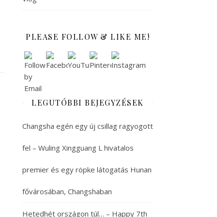
PLEASE FOLLOW & LIKE ME!
LEGUTÓBBI BEJEGYZÉSEK
Changsha egén egy új csillag ragyogott
fel – Wuling Xingguang L hivatalos
premier és egy röpke látogatás Hunan
fővárosában, Changshaban
Hetedhét országon túl… – Happy 7th