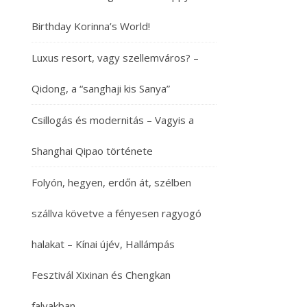
Birthday Korinna’s World!
Luxus resort, vagy szellemváros? –
Qidong, a “sanghaji kis Sanya”
Csillogás és modernitás – Vagyis a
Shanghai Qipao története
Folyón, hegyen, erdőn át, szélben
szállva követve a fényesen ragyogó
halakat – Kínai újév, Hallámpás
Fesztivál Xixinan és Chengkan
falvakban