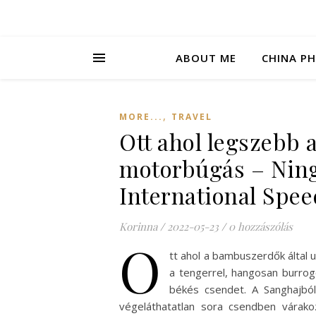
ABOUT ME
CHINA P
,
MORE...
TRAVEL
Ott ahol legszebb 
motorbúgás – Nin
International Spe
Korinna
/
2022-05-23
/
0 hozzászólás
O
tt ahol a bambuszerdők által u
a tengerrel, hangosan burro
békés csendet. A Sanghajból
végeláthatatlan sora csendben várakoz