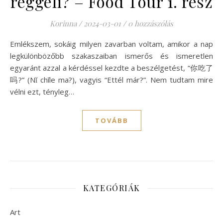
reggeli? – Food Tour 1. rész
Korinna
/
2024-03-01
/
0 hozzászólás
Emlékszem, sokáig milyen zavarban voltam, amikor a nap
legkülönbözőbb szakaszaiban ismerős és ismeretlen
egyaránt azzal a kérdéssel kezdte a beszélgetést, “你吃了
吗?” (Nǐ chīle ma?), vagyis “Ettél már?”. Nem tudtam mire
vélni ezt, tényleg…
TOVÁBB
KATEGÓRIÁK
Art