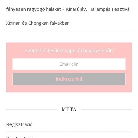
fényesen ragyogó halakat – Kínai újév, Hallámpás Fesztivál
Xixinan és Chengkan falvakban
Szertnél értesítést kapni új bejegyzésről?
META
Regisztráció