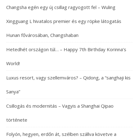
Changsha egén egy új csillag ragyogott fel – Wuling
Xingguang L hivatalos premier és egy röpke látogatás
Hunan fővárosában, Changshaban
Hetedhét országon túl… – Happy 7th Birthday Korinna’s
World!
Luxus resort, vagy szellemváros? – Qidong, a “sanghaji kis
Sanya”
Csillogás és modernitás – Vagyis a Shanghai Qipao
története
Folyón, hegyen, erdőn át, szélben szállva követve a