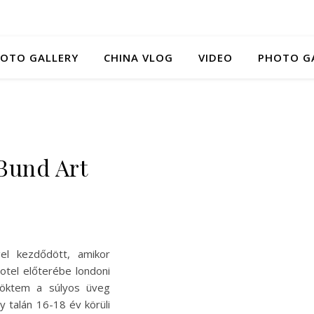
HOTO GALLERY
CHINA VLOG
VIDEO
PHOTO G
Bund Art
l kezdődött, amikor
tel előterébe londoni
öktem a súlyos üveg
y talán 16-18 év körüli