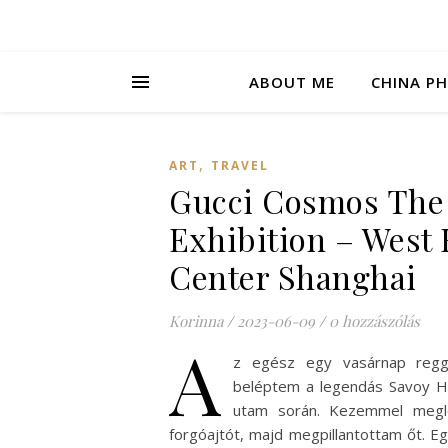
ABOUT ME
CHINA P
,
ART
TRAVEL
Gucci Cosmos The
Exhibition – West 
Center Shanghai
Korinna
/
2023-06-09
/
0 hozzászólás
A
z egész egy vasárnap regge
beléptem a legendás Savoy Ho
utam során. Kezemmel megl
forgóajtót, majd megpillantottam őt. Eg