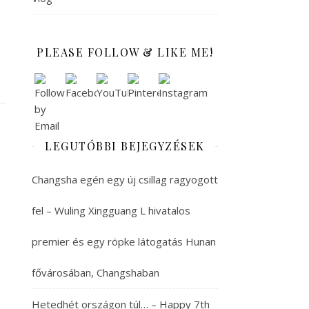
PLEASE FOLLOW & LIKE ME!
LEGUTÓBBI BEJEGYZÉSEK
Changsha egén egy új csillag ragyogott
fel – Wuling Xingguang L hivatalos
premier és egy röpke látogatás Hunan
fővárosában, Changshaban
Hetedhét országon túl… – Happy 7th