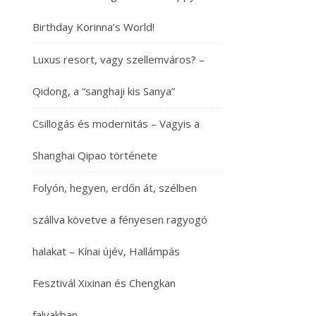
Birthday Korinna’s World!
Luxus resort, vagy szellemváros? –
Qidong, a “sanghaji kis Sanya”
Csillogás és modernitás – Vagyis a
Shanghai Qipao története
Folyón, hegyen, erdőn át, szélben
szállva követve a fényesen ragyogó
halakat – Kínai újév, Hallámpás
Fesztivál Xixinan és Chengkan
falvakban