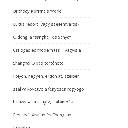
Birthday Korinna’s World!
Luxus resort, vagy szellemváros? –
Qidong, a “sanghaji kis Sanya”
Csillogás és modernitás – Vagyis a
Shanghai Qipao története
Folyón, hegyen, erdőn át, szélben
szállva követve a fényesen ragyogó
halakat – Kínai újév, Hallámpás
Fesztivál Xixinan és Chengkan
falvakban