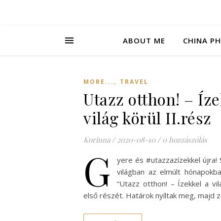
ABOUT ME
CHINA P
,
MORE...
TRAVEL
Utazz otthon! – Íze
világ körül II.rész
Korinna
/
2020-08-10
/
0 hozzászólás
G
yere és #utazzazízekkel újra!
világban az elmúlt hónapokb
“Utazz otthon! – Ízekkel a vi
első részét. Határok nyíltak meg, majd z