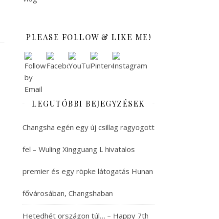
PLEASE FOLLOW & LIKE ME!
LEGUTÓBBI BEJEGYZÉSEK
Changsha egén egy új csillag ragyogott
fel – Wuling Xingguang L hivatalos
premier és egy röpke látogatás Hunan
fővárosában, Changshaban
Hetedhét országon túl… – Happy 7th