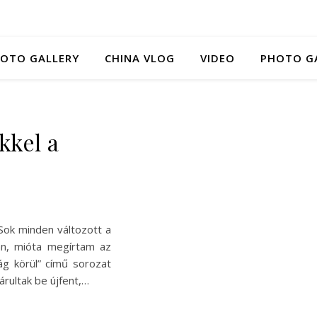
HOTO GALLERY
CHINA VLOG
VIDEO
PHOTO G
kkel a
 Sok minden változott a
an, mióta megírtam az
lág körül” című sorozat
árultak be újfent,…