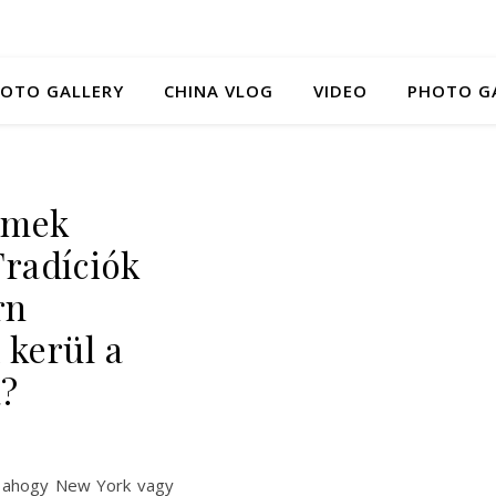
HOTO GALLERY
CHINA VLOG
VIDEO
PHOTO G
lmek
Tradíciók
rn
 kerül a
a?
n, ahogy New York vagy