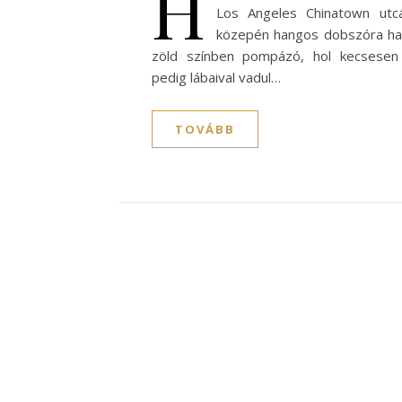
H
Los Angeles Chinatown utcá
közepén hangos dobszóra hat
zöld színben pompázó, hol kecsesen 
pedig lábaival vadul…
TOVÁBB