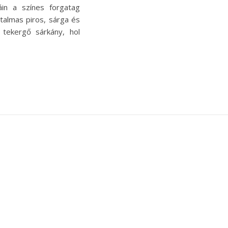
in a színes forgatag
almas piros, sárga és
tekergő sárkány, hol