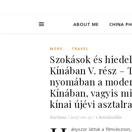
ABOUT ME
CHINA P
,
MORE...
TRAVEL
Szokások és hiede
Kínában V. rész – 
nyomában a mode
Kínában, vagyis mi
kínai újévi asztalr
Korinna
/
2023-01-23
/
1 hozzászólás
ányszor láttuk a filmvászno