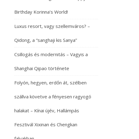
Birthday Korinna’s World!
Luxus resort, vagy szellemváros? –
Qidong, a “sanghaji kis Sanya”
Csillogás és modernitás – Vagyis a
Shanghai Qipao története
Folyón, hegyen, erdőn át, szélben
szállva követve a fényesen ragyogó
halakat – Kínai újév, Hallámpás
Fesztivál Xixinan és Chengkan
falvakban