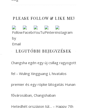
PLEASE FOLLOW & LIKE ME!
LEGUTÓBBI BEJEGYZÉSEK
Changsha egén egy új csillag ragyogott
fel – Wuling Xingguang L hivatalos
premier és egy röpke látogatás Hunan
fővárosában, Changshaban
Hetedhét országon túl… – Happy 7th