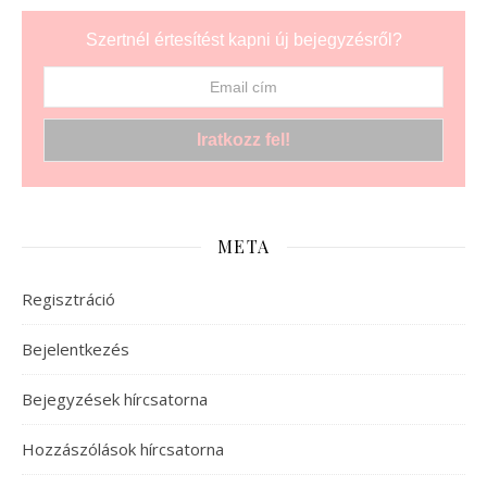
Szertnél értesítést kapni új bejegyzésről?
META
Regisztráció
Bejelentkezés
Bejegyzések hírcsatorna
Hozzászólások hírcsatorna