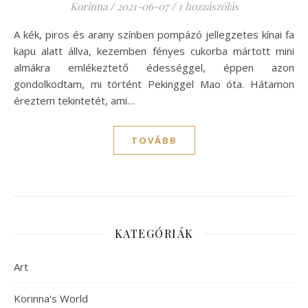
Korinna
/
2021-06-07
/
1 hozzászólás
A kék, piros és arany színben pompázó jellegzetes kínai fa
kapu alatt állva, kezemben fényes cukorba mártott mini
almákra emlékeztető édességgel, éppen azon
gondolkodtam, mi történt Pekinggel Mao óta. Hátamon
éreztem tekintetét, ami…
TOVÁBB
KATEGÓRIÁK
Art
Korinna's World