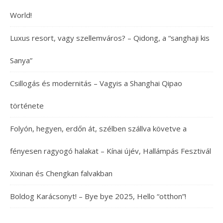
World!
Luxus resort, vagy szellemváros? – Qidong, a “sanghaji kis
Sanya”
Csillogás és modernitás – Vagyis a Shanghai Qipao
története
Folyón, hegyen, erdőn át, szélben szállva követve a
fényesen ragyogó halakat – Kínai újév, Hallámpás Fesztivál
Xixinan és Chengkan falvakban
Boldog Karácsonyt! – Bye bye 2025, Hello “otthon”!