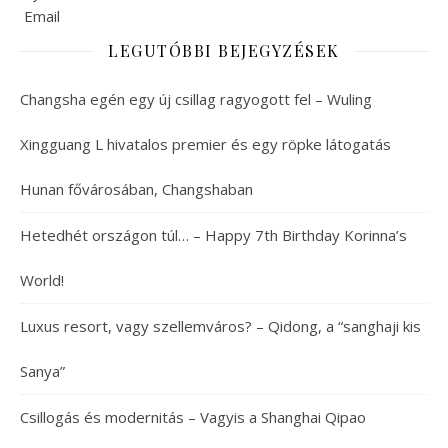
LEGUTÓBBI BEJEGYZÉSEK
Changsha egén egy új csillag ragyogott fel – Wuling
Xingguang L hivatalos premier és egy röpke látogatás
Hunan fővárosában, Changshaban
Hetedhét országon túl… – Happy 7th Birthday Korinna’s
World!
Luxus resort, vagy szellemváros? – Qidong, a “sanghaji kis
Sanya”
Csillogás és modernitás – Vagyis a Shanghai Qipao