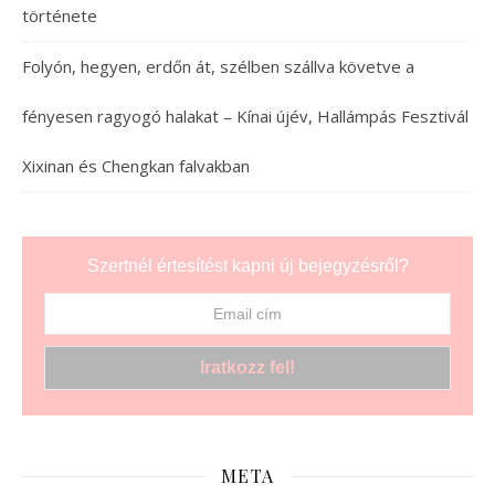
története
Folyón, hegyen, erdőn át, szélben szállva követve a
fényesen ragyogó halakat – Kínai újév, Hallámpás Fesztivál
Xixinan és Chengkan falvakban
Szertnél értesítést kapni új bejegyzésről?
META