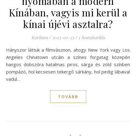
nyomában a modern
Kínában, vagyis mi kerül a
kínai újévi asztalra?
Korinna
/
2023-01-23
/
1 hozzászólás
Hányszor láttuk a filmvásznon, ahogy New York vagy Los
Angeles Chinatown utcáin a színes forgatag közepén
hangos dobszóra hatalmas piros, sárga és zöld színben
pompázó, hol kecsesen tekergő sárkány, hol pedig lábaival
vadul…
TOVÁBB