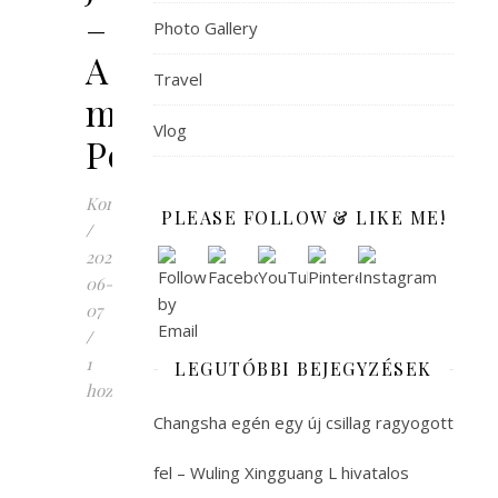
–
Photo Gallery
A
Travel
modern
Vlog
Peking
Korinna
PLEASE FOLLOW & LIKE ME!
/
2021-
06-
07
/
1
LEGUTÓBBI BEJEGYZÉSEK
hozzászólás
A
Changsha egén egy új csillag ragyogott
kék,
piros
fel – Wuling Xingguang L hivatalos
és