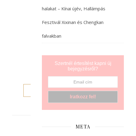
azon
gondolkodtam,
halakat – Kínai újév, Hallámpás
mi
történt
Fesztivál Xixinan és Chengkan
Pekinggel
falvakban
Mao
óta.
Hátamon
éreztem
Szertnél értesítést kapni új
tekintetét,
bejegyzésről?
ami…
TOVÁBB
META