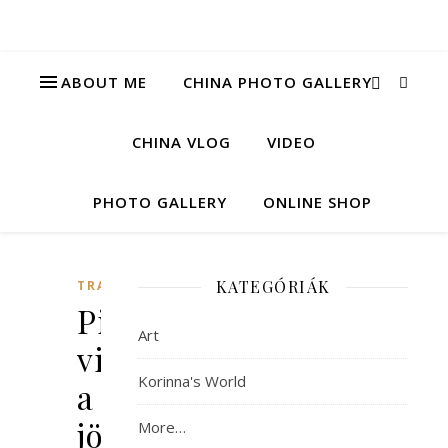
ABOUT ME
CHINA PHOTO GALLERY
CHINA VLOG
VIDEO
PHOTO GALLERY
ONLINE SHOP
KATEGÓRIÁK
TRAVEL
Piros
Art
villamossal
Korinna's World
a
jövőbe
More…