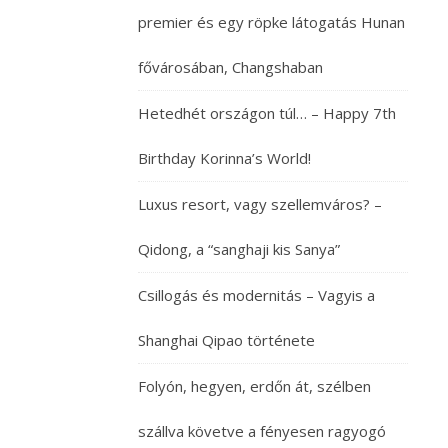
arany
premier és egy röpke látogatás Hunan
színben
pompázó
fővárosában, Changshaban
jellegzetes
kínai
Hetedhét országon túl… – Happy 7th
fa
Birthday Korinna’s World!
kapu
alatt
Luxus resort, vagy szellemváros? –
állva,
kezemben
Qidong, a “sanghaji kis Sanya”
fényes
cukorba
Csillogás és modernitás – Vagyis a
mártott
mini
Shanghai Qipao története
almákra
emlékeztető
Folyón, hegyen, erdőn át, szélben
édességgel,
éppen
szállva követve a fényesen ragyogó