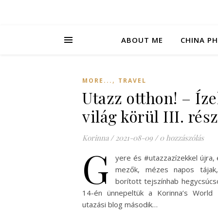
ABOUT ME
CHINA P
,
MORE...
TRAVEL
Utazz otthon! – Íze
világ körül III. rés
Korinna
/
2021-08-09
/
0 hozzászólás
G
yere és #utazzazízekkel újra, 
mezők, mézes napos tájak,
borított tejszínhab hegycsúcso
14-én ünnepeltük a Korinna’s World
utazási blog második…