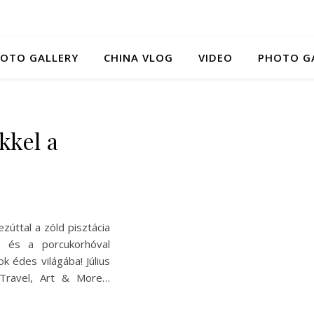
HOTO GALLERY
CHINA VLOG
VIDEO
PHOTO G
kkel a
z
ezúttal a zöld pisztácia
 és a porcukorhóval
k édes világába! Július
 Travel, Art & More…