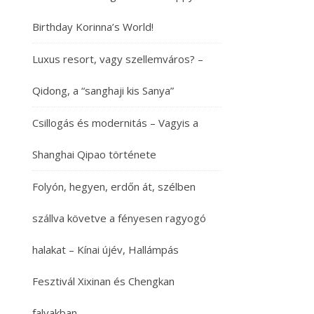
Birthday Korinna’s World!
Luxus resort, vagy szellemváros? –
Qidong, a “sanghaji kis Sanya”
Csillogás és modernitás – Vagyis a
Shanghai Qipao története
Folyón, hegyen, erdőn át, szélben
szállva követve a fényesen ragyogó
halakat – Kínai újév, Hallámpás
Fesztivál Xixinan és Chengkan
falvakban