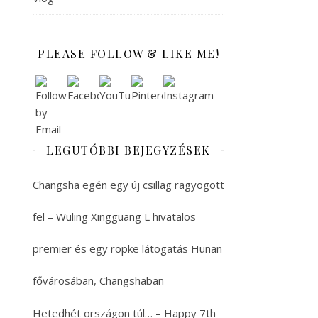
PLEASE FOLLOW & LIKE ME!
LEGUTÓBBI BEJEGYZÉSEK
Changsha egén egy új csillag ragyogott
fel – Wuling Xingguang L hivatalos
premier és egy röpke látogatás Hunan
fővárosában, Changshaban
Hetedhét országon túl… – Happy 7th