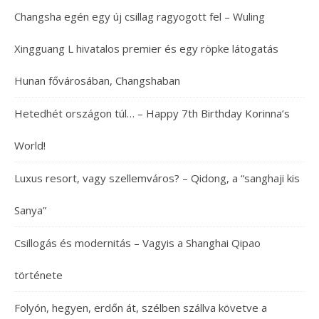
Changsha egén egy új csillag ragyogott fel – Wuling
Xingguang L hivatalos premier és egy röpke látogatás
Hunan fővárosában, Changshaban
Hetedhét országon túl… – Happy 7th Birthday Korinna’s
World!
Luxus resort, vagy szellemváros? – Qidong, a “sanghaji kis
Sanya”
Csillogás és modernitás – Vagyis a Shanghai Qipao
története
Folyón, hegyen, erdőn át, szélben szállva követve a