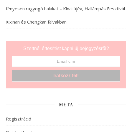
fényesen ragyogó halakat – Kínai újév, Hallámpás Fesztivál
Xixinan és Chengkan falvakban
Szertnél értesítést kapni új bejegyzésről?
META
Regisztráció