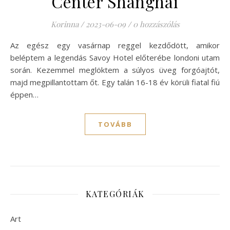
Center Shanghai
Korinna
/
2023-06-09
/
0 hozzászólás
Az egész egy vasárnap reggel kezdődött, amikor
beléptem a legendás Savoy Hotel előterébe londoni utam
során. Kezemmel meglöktem a súlyos üveg forgóajtót,
majd megpillantottam őt. Egy talán 16-18 év körüli fiatal fiú
éppen…
TOVÁBB
KATEGÓRIÁK
Art