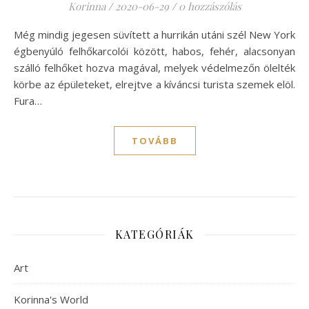
Korinna
/
2020-06-29
/
0 hozzászólás
Még mindig jegesen süvített a hurrikán utáni szél New York
égbenyúló felhőkarcolói között, habos, fehér, alacsonyan
szálló felhőket hozva magával, melyek védelmezőn ölelték
körbe az épületeket, elrejtve a kíváncsi turista szemek elöl.
Fura…
TOVÁBB
KATEGÓRIÁK
Art
Korinna's World