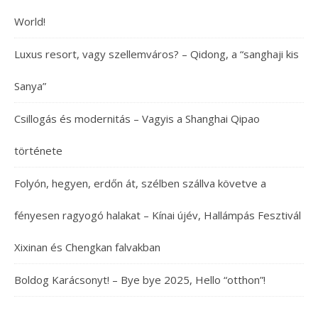
World!
Luxus resort, vagy szellemváros? – Qidong, a “sanghaji kis
Sanya”
Csillogás és modernitás – Vagyis a Shanghai Qipao
története
Folyón, hegyen, erdőn át, szélben szállva követve a
fényesen ragyogó halakat – Kínai újév, Hallámpás Fesztivál
Xixinan és Chengkan falvakban
Boldog Karácsonyt! – Bye bye 2025, Hello “otthon”!