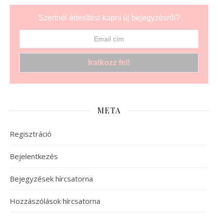
Szertnél értesítést kapni új bejegyzésről?
META
Regisztráció
Bejelentkezés
Bejegyzések hírcsatorna
Hozzászólások hírcsatorna