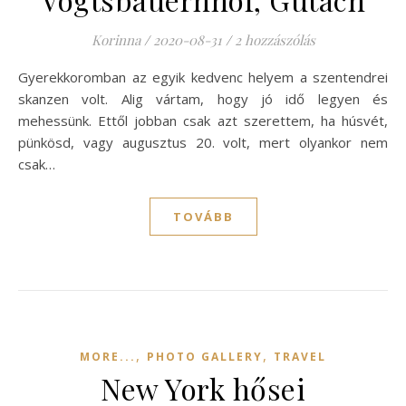
Korinna
/
2020-08-31
/
2 hozzászólás
Gyerekkoromban az egyik kedvenc helyem a szentendrei
skanzen volt. Alig vártam, hogy jó idő legyen és
mehessünk. Ettől jobban csak azt szerettem, ha húsvét,
pünkösd, vagy augusztus 20. volt, mert olyankor nem
csak…
TOVÁBB
,
,
MORE...
PHOTO GALLERY
TRAVEL
New York hősei