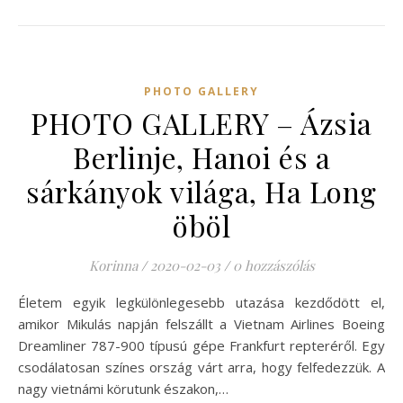
PHOTO GALLERY
PHOTO GALLERY – Ázsia
Berlinje, Hanoi és a
sárkányok világa, Ha Long
öböl
Korinna
/
2020-02-03
/
0 hozzászólás
Életem egyik legkülönlegesebb utazása kezdődött el,
amikor Mikulás napján felszállt a Vietnam Airlines Boeing
Dreamliner 787-900 típusú gépe Frankfurt repteréről. Egy
csodálatosan színes ország várt arra, hogy felfedezzük. A
nagy vietnámi körutunk északon,…