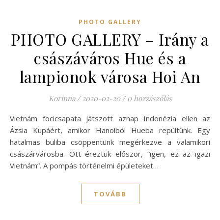
PHOTO GALLERY
PHOTO GALLERY – Irány a
császáváros Hue és a
lampionok városa Hoi An
Korinna
/
2020-02-20
/
0 hozzászólás
Vietnám focicsapata játszott aznap Indonézia ellen az
Ázsia Kupáért, amikor Hanoiból Hueba repültünk. Egy
hatalmas buliba csöppentünk megérkezve a valamikori
császárvárosba. Ott éreztük először, “igen, ez az igazi
Vietnám”. A pompás történelmi épületeket…
TOVÁBB