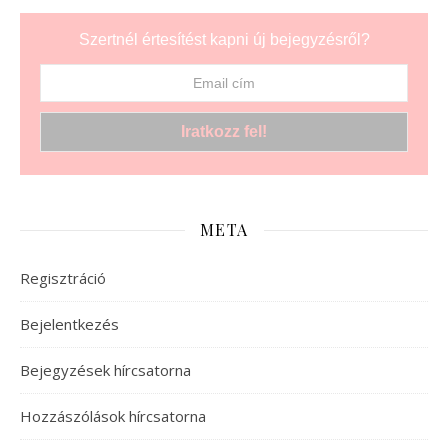
Szertnél értesítést kapni új bejegyzésről?
META
Regisztráció
Bejelentkezés
Bejegyzések hírcsatorna
Hozzászólások hírcsatorna