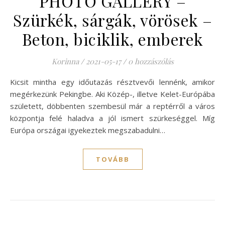
PHOTO GALLERY –
Szürkék, sárgák, vörösek –
Beton, biciklik, emberek
Korinna
/
2021-05-17
/
0 hozzászólás
Kicsit mintha egy időutazás résztvevői lennénk, amikor
megérkezünk Pekingbe. Aki Közép-, illetve Kelet-Európába
született, döbbenten szembesül már a reptérről a város
központja felé haladva a jól ismert szürkeséggel. Míg
Európa országai igyekeztek megszabadulni…
TOVÁBB