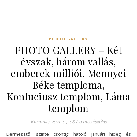
PHOTO GALLERY
PHOTO GALLERY – Két
évszak, három vallás,
emberek milliói. Mennyei
Béke temploma,
Konfuciusz templom, Láma
templom
Korinna
/
2021-03-08
/
0 hozzászólás
Dermesztő, szinte csontig hatoló januári hideg és