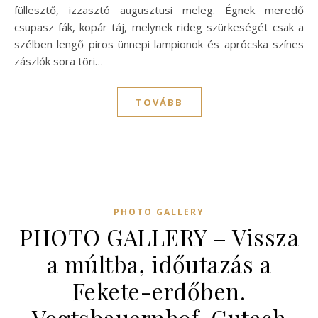
füllesztő, izzasztó augusztusi meleg. Égnek meredő
csupasz fák, kopár táj, melynek rideg szürkeségét csak a
szélben lengő piros ünnepi lampionok és aprócska színes
zászlók sora töri…
TOVÁBB
PHOTO GALLERY
PHOTO GALLERY – Vissza
a múltba, időutazás a
Fekete-erdőben.
Vogtsbauernhof, Gutach