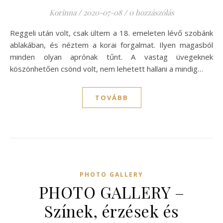
Korinna
/
2020-07-08
/
0 hozzászólás
Reggeli után volt, csak ültem a 18. emeleten lévő szobánk
ablakában, és néztem a korai forgalmat. Ilyen magasból
minden olyan aprónak tűnt. A vastag üvegeknek
köszönhetően csönd volt, nem lehetett hallani a mindig…
TOVÁBB
PHOTO GALLERY
PHOTO GALLERY –
Színek, érzések és