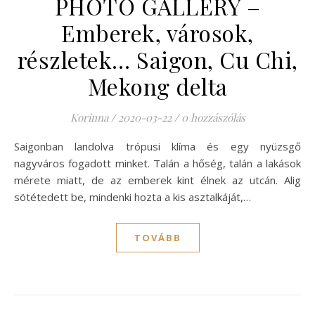
PHOTO GALLERY –
Emberek, városok,
részletek… Saigon, Cu Chi,
Mekong delta
Korinna
/
2020-03-22
/
0 hozzászólás
Saigonban landolva trópusi klíma és egy nyüzsgő
nagyváros fogadott minket. Talán a hőség, talán a lakások
mérete miatt, de az emberek kint élnek az utcán. Alig
sötétedett be, mindenki hozta a kis asztalkáját,…
TOVÁBB