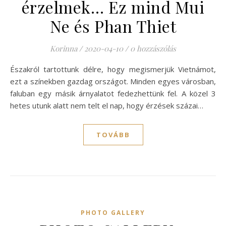
érzelmek… Ez mind Mui
Ne és Phan Thiet
Korinna
/
2020-04-10
/
0 hozzászólás
Északról tartottunk délre, hogy megismerjük Vietnámot,
ezt a színekben gazdag országot. Minden egyes városban,
faluban egy másik árnyalatot fedezhettünk fel. A közel 3
hetes utunk alatt nem telt el nap, hogy érzések százai…
TOVÁBB
PHOTO GALLERY