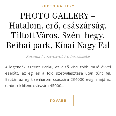
PHOTO GALLERY
PHOTO GALLERY –
Hatalom, erő, császárság.
Tiltott Város, Szén-hegy,
Beihai park, Kínai Nagy Fal
Korinna
/
2021-04-06
/
0 hozzászólás
A legendák szerint Panku, az első kínai több millió évvel
ezelőtt, az ég és a föld szétválasztása után tűnt fel.
Ezután az ég tizenhárom császára 234000 évig, majd az
emberek kilenc császára 45000…
TOVÁBB