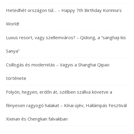
Hetedhét országon túl… – Happy 7th Birthday Korinna’s
World!
Luxus resort, vagy szellemváros? – Qidong, a “sanghaji kis
Sanya”
Csillogás és modernitás – Vagyis a Shanghai Qipao
története
Folyón, hegyen, erdőn át, szélben szállva követve a
fényesen ragyogó halakat – Kínai újév, Hallámpás Fesztivál
Xixinan és Chengkan falvakban