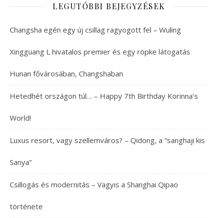
LEGUTÓBBI BEJEGYZÉSEK
Changsha egén egy új csillag ragyogott fel – Wuling
Xingguang L hivatalos premier és egy röpke látogatás
Hunan fővárosában, Changshaban
Hetedhét országon túl… – Happy 7th Birthday Korinna’s
World!
Luxus resort, vagy szellemváros? – Qidong, a “sanghaji kis
Sanya”
Csillogás és modernitás – Vagyis a Shanghai Qipao
története