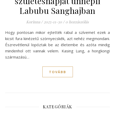
születésnapját ünnepli
Labubu Sanghajban
Korinna
/
2025-11-30
/
0 hozzászólás
Hogy pontosan mikor ejtették rabul a szívemet ezek a
kicsit fura kinézetű szörnyecskék, azt nehéz megmondani.
Észrevétlenül lopóztak be az életembe és azóta mindig
mindenhol ott vannak velem. Kasing Lung, a hongkongi
származású…
TOVÁBB
KATEGÓRIÁK