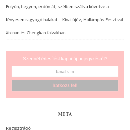
Folyón, hegyen, erdőn át, szélben szállva követve a
fényesen ragyogó halakat – Kínai újév, Hallámpás Fesztivál
Xixinan és Chengkan falvakban
Szertnél értesítést kapni új bejegyzésről?
META
Regisztráció