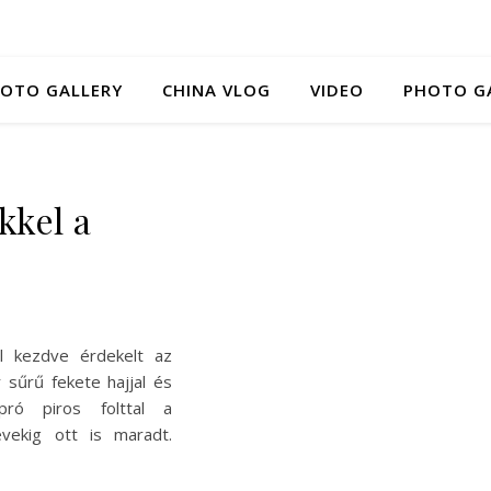
HOTO GALLERY
CHINA VLOG
VIDEO
PHOTO G
kkel a
l kezdve érdekelt az
r sűrű fekete hajjal és
pró piros folttal a
vekig ott is maradt.