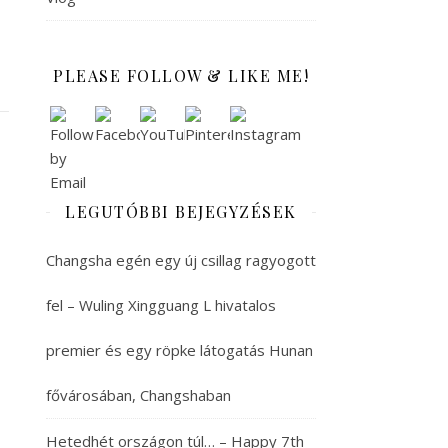
PLEASE FOLLOW & LIKE ME!
LEGUTÓBBI BEJEGYZÉSEK
Changsha egén egy új csillag ragyogott
fel – Wuling Xingguang L hivatalos
premier és egy röpke látogatás Hunan
fővárosában, Changshaban
Hetedhét országon túl… – Happy 7th