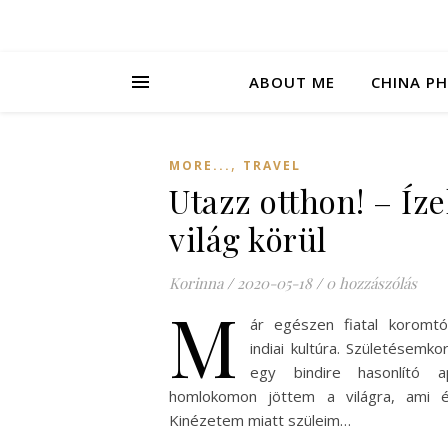
ABOUT ME
CHINA P
,
MORE...
TRAVEL
Utazz otthon! – Íze
világ körül
Korinna
/
2020-05-18
/
0 hozzászólás
M
ár egészen fiatal koromtó
indiai kultúra. Születésemko
egy bindire hasonlító a
homlokomon jöttem a világra, ami é
Kinézetem miatt szüleim…