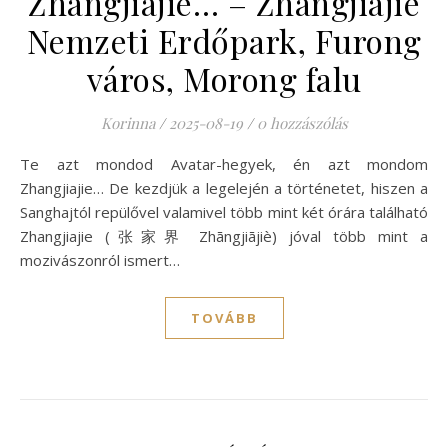
Zhangjiajie… – Zhangjiajie
Nemzeti Erdőpark, Furong
város, Morong falu
Korinna
/
2025-08-19
/
0 hozzászólás
Te azt mondod Avatar-hegyek, én azt mondom
Zhangjiajie… De kezdjük a legelején a történetet, hiszen a
Sanghajtól repülővel valamivel több mint két órára található
Zhangjiajie (张家界 Zhāngjiājiè) jóval több mint a
mozivászonról ismert…
TOVÁBB