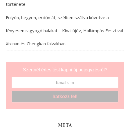
története
Folyón, hegyen, erdőn át, szélben szállva követve a
fényesen ragyogó halakat – Kínai újév, Hallámpás Fesztivál
Xixinan és Chengkan falvakban
Szertnél értesítést kapni új bejegyzésről?
META