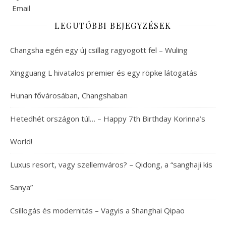
LEGUTÓBBI BEJEGYZÉSEK
Changsha egén egy új csillag ragyogott fel – Wuling
Xingguang L hivatalos premier és egy röpke látogatás
Hunan fővárosában, Changshaban
Hetedhét országon túl… – Happy 7th Birthday Korinna’s
World!
Luxus resort, vagy szellemváros? – Qidong, a “sanghaji kis
Sanya”
Csillogás és modernitás – Vagyis a Shanghai Qipao