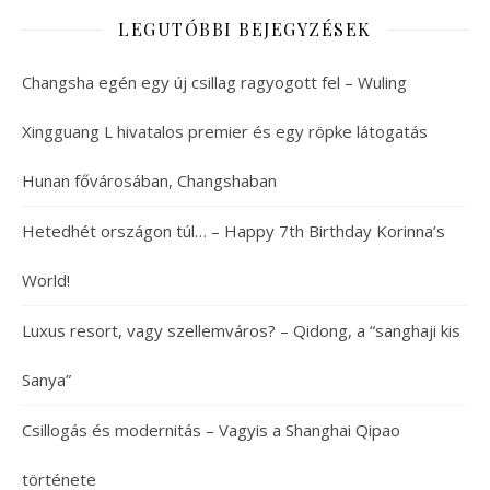
LEGUTÓBBI BEJEGYZÉSEK
Changsha egén egy új csillag ragyogott fel – Wuling
Xingguang L hivatalos premier és egy röpke látogatás
Hunan fővárosában, Changshaban
Hetedhét országon túl… – Happy 7th Birthday Korinna’s
World!
Luxus resort, vagy szellemváros? – Qidong, a “sanghaji kis
Sanya”
Csillogás és modernitás – Vagyis a Shanghai Qipao
története