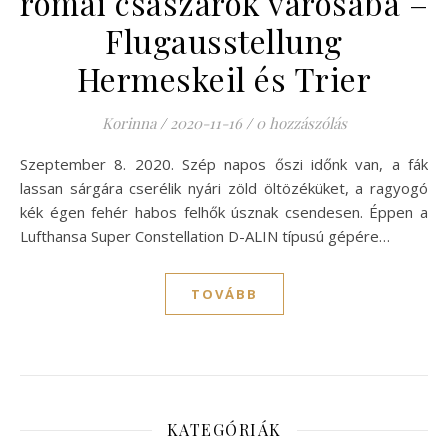
római császárok városába –
Flugausstellung
Hermeskeil és Trier
Korinna
/
2020-11-16
/
0 hozzászólás
Szeptember 8. 2020. Szép napos őszi időnk van, a fák
lassan sárgára cserélik nyári zöld öltözéküket, a ragyogó
kék égen fehér habos felhők úsznak csendesen. Éppen a
Lufthansa Super Constellation D-ALIN típusú gépére…
TOVÁBB
KATEGÓRIÁK