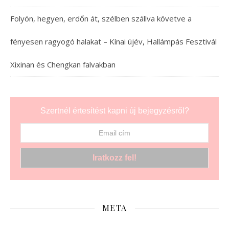
Folyón, hegyen, erdőn át, szélben szállva követve a
fényesen ragyogó halakat – Kínai újév, Hallámpás Fesztivál
Xixinan és Chengkan falvakban
Szertnél értesítést kapni új bejegyzésről?
META