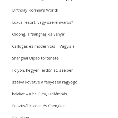
Birthday Korinna’s World!
Luxus resort, vagy szellemváros? –
Qidong, a “sanghaji kis Sanya”
Csillogás és modernitás – Vagyis a
Shanghai Qipao története
Folyón, hegyen, erdőn át, szélben
szállva követve a fényesen ragyogó
halakat – Kínai újév, Hallámpás
Fesztivál Xixinan és Chengkan
falvakban