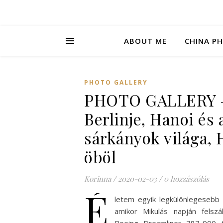
ABOUT ME
CHINA P
PHOTO GALLERY
PHOTO GALLERY –
Berlinje, Hanoi és 
sárkányok világa,
öböl
Korinna
/
2020-02-03
/
0 hozzászólás
É
letem egyik legkülönlegesebb 
amikor Mikulás napján felszál