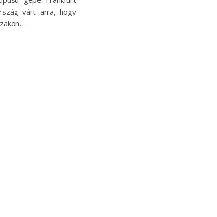
ípusú gépe Frankfurt
rszág várt arra, hogy
szakon,…