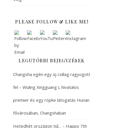
PLEASE FOLLOW & LIKE ME!
LEGUTÓBBI BEJEGYZÉSEK
Changsha egén egy új csillag ragyogott
fel – Wuling Xingguang L hivatalos
premier és egy röpke látogatás Hunan
fővárosában, Changshaban
Hetedhét országon túl… – Happy 7th