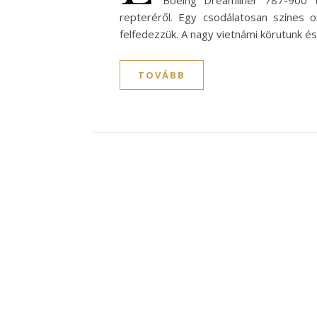
Boeing Dreamliner 787-900 t
repteréről. Egy csodálatosan színes o
felfedezzük. A nagy vietnámi körutunk é
TOVÁBB