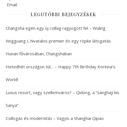
LEGUTÓBBI BEJEGYZÉSEK
Changsha egén egy új csillag ragyogott fel – Wuling
Xingguang L hivatalos premier és egy röpke látogatás
Hunan fővárosában, Changshaban
Hetedhét országon túl… – Happy 7th Birthday Korinna’s
World!
Luxus resort, vagy szellemváros? – Qidong, a “sanghaji kis
Sanya”
Csillogás és modernitás – Vagyis a Shanghai Qipao