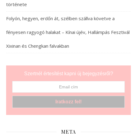
története
Folyón, hegyen, erdőn át, szélben szállva követve a
fényesen ragyogó halakat – Kínai újév, Hallámpás Fesztivál
Xixinan és Chengkan falvakban
Szertnél értesítést kapni új bejegyzésről?
META