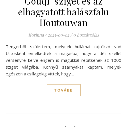
Gouqi-sziget és az
elhagyatott halászfalu
Houtouwan
Korinna
/
2025-09-02
/
0 hozzászólás
Tengerből születtem, melynek hullámai tajtékzó vad
táltosként emelkedtek a magasba, hogy a déli széllel
versenyre kelve engem is magukkal repítsenek az 1000
sziget világába. Könnyű szárnyakat kaptam, melyek
egészen a csillagokig vittek, hogy…
TOVÁBB