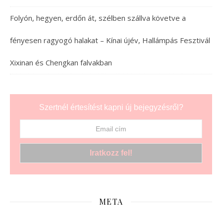
Folyón, hegyen, erdőn át, szélben szállva követve a
fényesen ragyogó halakat – Kínai újév, Hallámpás Fesztivál
Xixinan és Chengkan falvakban
Szertnél értesítést kapni új bejegyzésről?
META