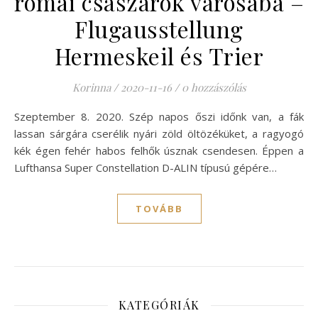
római császárok városába –
Flugausstellung
Hermeskeil és Trier
Korinna
/
2020-11-16
/
0 hozzászólás
Szeptember 8. 2020. Szép napos őszi időnk van, a fák
lassan sárgára cserélik nyári zöld öltözéküket, a ragyogó
kék égen fehér habos felhők úsznak csendesen. Éppen a
Lufthansa Super Constellation D-ALIN típusú gépére…
TOVÁBB
KATEGÓRIÁK