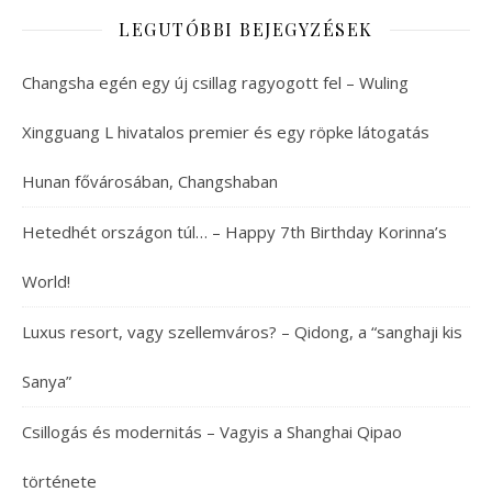
LEGUTÓBBI BEJEGYZÉSEK
Changsha egén egy új csillag ragyogott fel – Wuling
Xingguang L hivatalos premier és egy röpke látogatás
Hunan fővárosában, Changshaban
Hetedhét országon túl… – Happy 7th Birthday Korinna’s
World!
Luxus resort, vagy szellemváros? – Qidong, a “sanghaji kis
Sanya”
Csillogás és modernitás – Vagyis a Shanghai Qipao
története