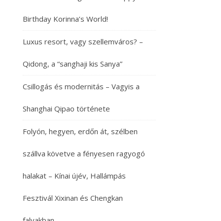
Birthday Korinna’s World!
Luxus resort, vagy szellemváros? –
Qidong, a “sanghaji kis Sanya”
Csillogás és modernitás – Vagyis a
Shanghai Qipao története
Folyón, hegyen, erdőn át, szélben
szállva követve a fényesen ragyogó
halakat – Kínai újév, Hallámpás
Fesztivál Xixinan és Chengkan
falvakban