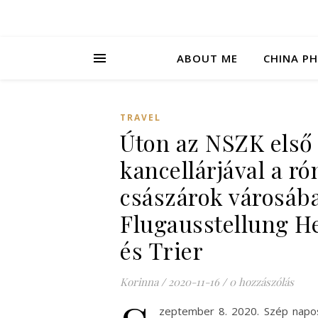
ABOUT ME
CHINA P
TRAVEL
Úton az NSZK első
kancellárjával a r
császárok városáb
Flugausstellung H
és Trier
Korinna
/
2020-11-16
/
0 hozzászólás
zeptember 8. 2020. Szép napos