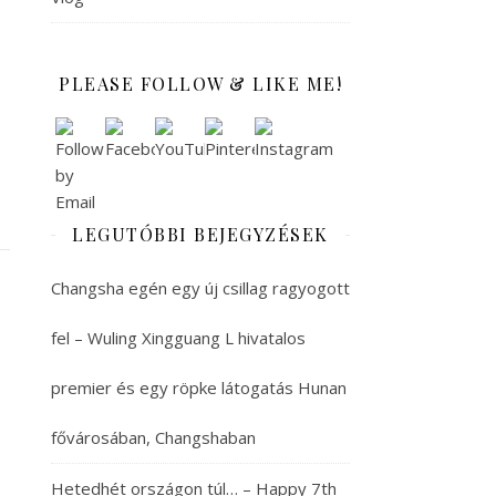
PLEASE FOLLOW & LIKE ME!
LEGUTÓBBI BEJEGYZÉSEK
Changsha egén egy új csillag ragyogott
fel – Wuling Xingguang L hivatalos
premier és egy röpke látogatás Hunan
fővárosában, Changshaban
Hetedhét országon túl… – Happy 7th