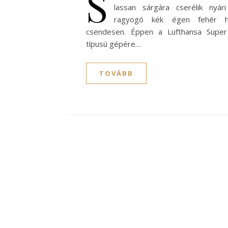
S
lassan sárgára cserélik nyár
ragyogó kék égen fehér h
csendesen. Éppen a Lufthansa Super 
típusú gépére…
TOVÁBB