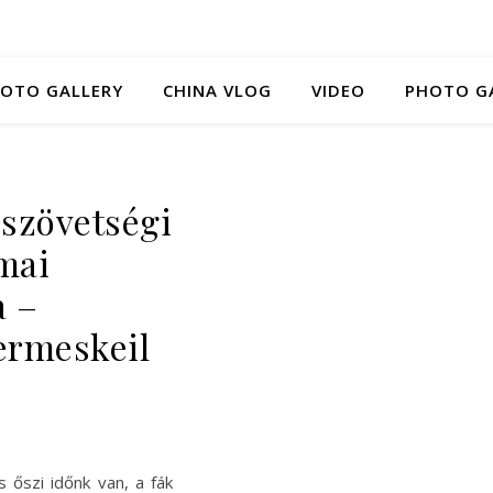
HOTO GALLERY
CHINA VLOG
VIDEO
PHOTO G
 szövetségi
ómai
a –
ermeskeil
 őszi időnk van, a fák