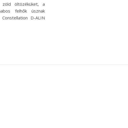
i zöld öltözéküket, a
abos felhők úsznak
Constellation D-ALIN