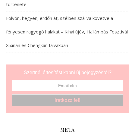
története
Folyón, hegyen, erdőn át, szélben szállva követve a
fényesen ragyogó halakat – Kínai újév, Hallámpás Fesztivál
Xixinan és Chengkan falvakban
Szertnél értesítést kapni új bejegyzésről?
META