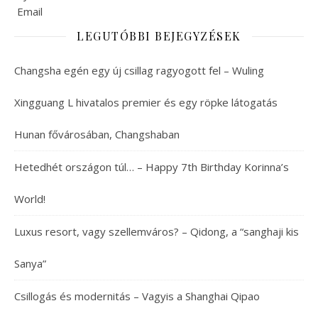
LEGUTÓBBI BEJEGYZÉSEK
Changsha egén egy új csillag ragyogott fel – Wuling
Xingguang L hivatalos premier és egy röpke látogatás
Hunan fővárosában, Changshaban
Hetedhét országon túl… – Happy 7th Birthday Korinna’s
World!
Luxus resort, vagy szellemváros? – Qidong, a “sanghaji kis
Sanya”
Csillogás és modernitás – Vagyis a Shanghai Qipao