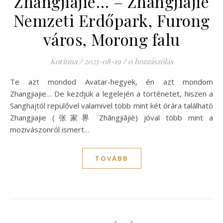
Zhangjiajie… – Zhangjiajie
Nemzeti Erdőpark, Furong
város, Morong falu
Korinna
/
2025-08-19
/
0 hozzászólás
Te azt mondod Avatar-hegyek, én azt mondom
Zhangjiajie… De kezdjük a legelején a történetet, hiszen a
Sanghajtól repülővel valamivel több mint két órára található
Zhangjiajie (张家界 Zhāngjiājiè) jóval több mint a
mozivászonról ismert…
TOVÁBB