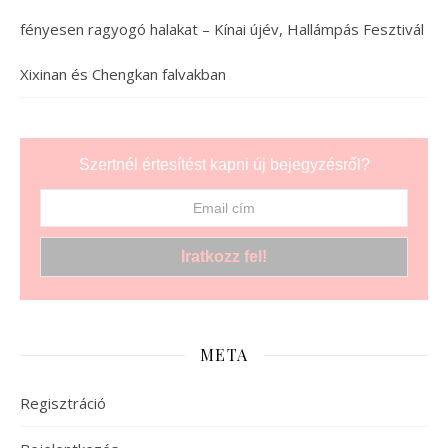
fényesen ragyogó halakat – Kínai újév, Hallámpás Fesztivál
Xixinan és Chengkan falvakban
Szertnél értesítést kapni új bejegyzésről?
META
Regisztráció