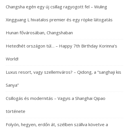
Changsha egén egy új csillag ragyogott fel – Wuling
Xingguang L hivatalos premier és egy röpke látogatás
Hunan fővárosában, Changshaban
Hetedhét országon túl… – Happy 7th Birthday Korinna’s
World!
Luxus resort, vagy szellemváros? – Qidong, a “sanghaji kis
Sanya”
Csillogás és modernitás – Vagyis a Shanghai Qipao
története
Folyón, hegyen, erdőn át, szélben szállva követve a