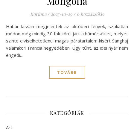
Mongólia
Korinna
/
2025-10-29
/
0 hozzászólás
Habár lassan megjelentek az októberi fények, szokatlan
módon még mindig 30 fok körül járt a hőmérséklet, melyet
szinte elviselhetetlenül magas páratartalom kísért Sanghaj
valamikori Francia negyedében. Úgy tűnt, az idei nyár nem
engedi…
TOVÁBB
KATEGÓRIÁK
Art